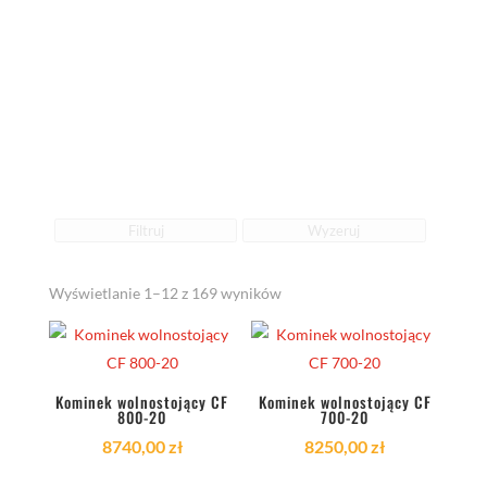
Filtruj
Wyzeruj
Posortowane
Wyświetlanie 1–12 z 169 wyników
według
najnowszych
Kominek wolnostojący CF
Kominek wolnostojący CF
800-20
700-20
8740,00
zł
8250,00
zł