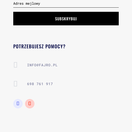
SUBSKRYBUJ
POTRZEBUJESZ POMOCY?

INFO@FAJRO.PL

698 761 917