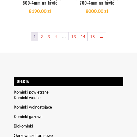
800-4mm na ławie
700-4mm na ławie
8190,00
zł
8000,00
zł
…
1
2
3
4
13
14
15
→
OFERTA
Kominki powietrzne
Kominki wodne
Kominki wolnostojące
Kominki gazowe
Biokominki
Ogrzewacze tarasowe