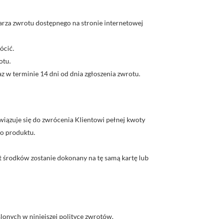
rza zwrotu dostępnego na stronie internetowej
ócić.
otu.
 w terminie 14 dni od dnia zgłoszenia zwrotu.
wiązuje się do zwrócenia Klientowi pełnej kwoty
go produktu.
t środków zostanie dokonany na tę samą kartę lub
lonych w niniejszej polityce zwrotów.