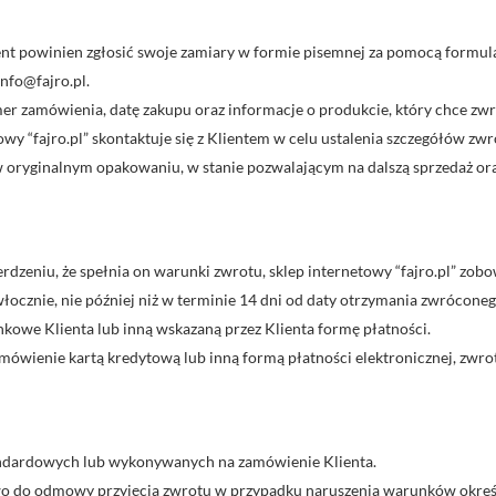
nt powinien zgłosić swoje zamiary w formie pisemnej za pomocą formula
nfo@fajro.pl.
r zamówienia, datę zakupu oraz informacje o produkcie, który chce zwr
wy “fajro.pl” skontaktuje się z Klientem w celu ustalenia szczegółów zwr
w oryginalnym opakowaniu, w stanie pozwalającym na dalszą sprzedaż oraz
zeniu, że spełnia on warunki zwrotu, sklep internetowy “fajro.pl” zobo
włocznie, nie później niż w terminie 14 dni od daty otrzymania zwrócone
owe Klienta lub inną wskazaną przez Klienta formę płatności.
amówienie kartą kredytową lub inną formą płatności elektronicznej, zwro
andardowych lub wykonywanych na zamówienie Klienta.
rawo do odmowy przyjęcia zwrotu w przypadku naruszenia warunków okreś