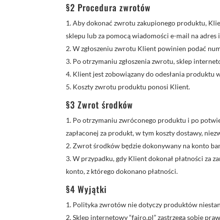
§2 Procedura zwrotów
Aby dokonać zwrotu zakupionego produktu, Klie
sklepu lub za pomocą wiadomości e-mail na adres i
W zgłoszeniu zwrotu Klient powinien podać nume
Po otrzymaniu zgłoszenia zwrotu, sklep interneto
Klient jest zobowiązany do odesłania produktu 
Koszty zwrotu produktu ponosi Klient.
§3 Zwrot środków
Po otrzymaniu zwróconego produktu i po potwierd
zapłaconej za produkt, w tym koszty dostawy, niez
Zwrot środków będzie dokonywany na konto bank
W przypadku, gdy Klient dokonał płatności za z
konto, z którego dokonano płatności.
§4 Wyjątki
Polityka zwrotów nie dotyczy produktów niest
Sklep internetowy “fajro.pl” zastrzega sobie p