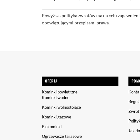
Powyższa polityka zwrotów ma na celu zapewnienie
obowiązującymi przepisami prawa.
OFERTA
POM
Kominki powietrzne
Konta
Kominki wodne
Regul
Kominki wolnostojące
Zwrot
Kominki gazowe
Polity
Biokominki
Jak d
Ogrzewacze tarasowe