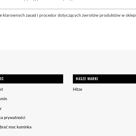
 klarownych zasad i procedur dotyczących zwrotów produktów w sklepie 
OC
NASZE MARKI
kt
Hitze
amin
y
ka prywatności
obrać moc kominka