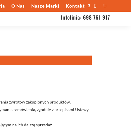
ia
O Nas
Nasze Marki
Kontakt
Infolinia:
698 761 917
nywania zwrotów zakupionych produktów.
rzymania zamówienia, zgodnie z przepisami Ustawy
ającym na ich dalszą sprzedaż.