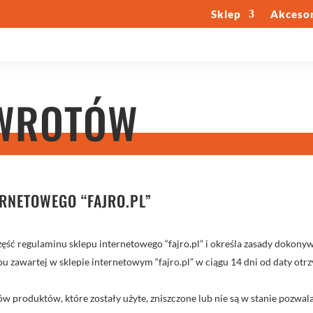
Sklep
Akcesor
ZWROTÓW
RNETOWEGO “FAJRO.PL”
część regulaminu sklepu internetowego “fajro.pl” i określa zasady doko
 zawartej w sklepie internetowym “fajro.pl” w ciągu 14 dni od daty ot
ów produktów, które zostały użyte, zniszczone lub nie są w stanie pozwal