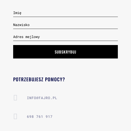
SUBSKRYBUJ
POTRZEBUJESZ POMOCY?

INFO@FAJRO.PL

698 761 917