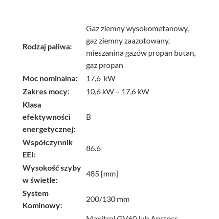
Gaz ziemny wysokometanowy,
gaz ziemny zaazotowany,
Rodzaj paliwa:
mieszanina gazów propan butan,
gaz propan
Moc nominalna:
17,6 kW
Zakres mocy:
10,6 kW – 17,6 kW
Klasa
efektywności
B
energetycznej:
Współczynnik
86.6
EEI:
Wysokość szyby
485 [mm]
w świetle:
System
200/130 mm
Kominowy:
Maxitrol GV60 lub Anstoss