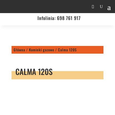
Infolinia:
698 761 917
Główna
/
Kominki gazowe
/ Calma 120S
CALMA 120S