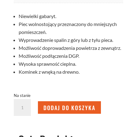
Niewielki gabaryt.
Piec wolnostojący przeznaczony do mniejszych
pomieszczeń.
Wyprowadzenie spalin z góry lub z tyłu pieca.
Możliwość doprowadzenia powietrza z zewnątrz.
Możliwość podłączenia DGP.
Wysoka sprawność cieplna.
Kominek z wnęką na drewno.
Na stanie
ilość
DODAJ DO KOSZYKA
KOMINEK
WOLNOSTOJĄCY
LUPO
S