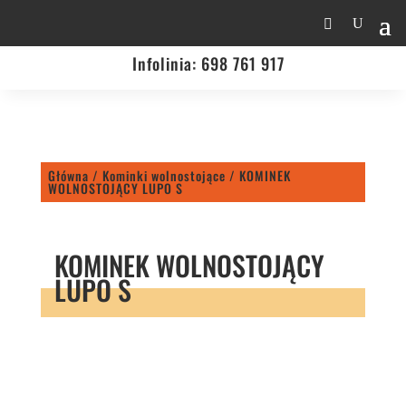
Infolinia:
698 761 917
Główna
/
Kominki wolnostojące
/ KOMINEK
WOLNOSTOJĄCY LUPO S
KOMINEK WOLNOSTOJĄCY
LUPO S