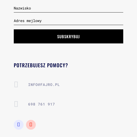
SUBSKRYBUJ
POTRZEBUJESZ POMOCY?

INFO@FAJRO.PL

698 761 917