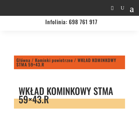
Infolinia:
698 761 917
Główna
/
Kominki powietrzne
/ WKŁAD KOMINKOWY
STMA 59×43.R
WKŁAD KOMINKOWY STMA
59×43.R