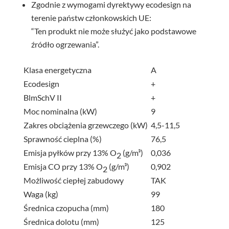
Zgodnie z wymogami dyrektywy ecodesign na
terenie państw członkowskich UE:
“Ten produkt nie może służyć jako podstawowe
źródło ogrzewania”.
Klasa energetyczna
A
Ecodesign
+
BlmSchV II
+
Moc nominalna (kW)
9
Zakres obciążenia grzewczego (kW)
4,5-11,5
Sprawność cieplna (%)
76,5
Emisja pyłków przy 13% O
(g/m³)
0,036
2
Emisja CO przy 13% O
(g/m³)
0,902
2
Możliwość ciepłej zabudowy
TAK
Waga (kg)
99
Średnica czopucha (mm)
180
Średnica dolotu (mm)
125