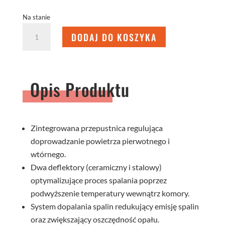
Na stanie
ilość
DODAJ DO KOSZYKA
WKŁAD
KOMINKOWY
STMA
59x43.R
Opis Produktu
Zintegrowana przepustnica regulująca
doprowadzanie powietrza pierwotnego i
wtórnego.
Dwa deflektory (ceramiczny i stalowy)
optymalizujące proces spalania poprzez
podwyższenie temperatury wewnątrz komory.
System dopalania spalin redukujący emisję spalin
oraz zwiększający oszczędność opału.