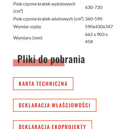
Pole czynne kratek wylotowych
630-720
(cm²)
Pole czynne kratek wlotowych (cm²)
360-590
Wymiar szyby
590x430x347
662 x 903 x
Wymiary (mm)
458
Pliki do pobrania
KARTA TECHNICZNA
DEKLARACJA WŁAŚCIOWOŚCI
DEKLARACJA EKOPROJEKTY