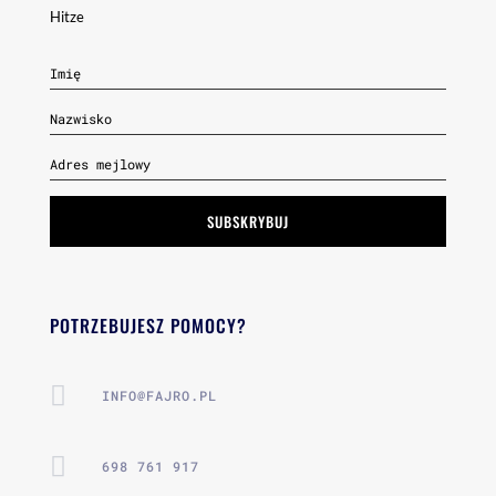
Hitze
SUBSKRYBUJ
POTRZEBUJESZ POMOCY?

INFO@FAJRO.PL

698 761 917