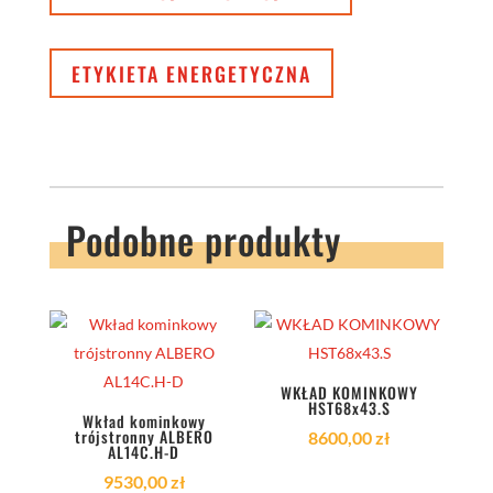
ETYKIETA ENERGETYCZNA
Podobne produkty
WKŁAD KOMINKOWY
HST68x43.S
Wkład kominkowy
trójstronny ALBERO
8600,00
zł
AL14C.H-D
9530,00
zł