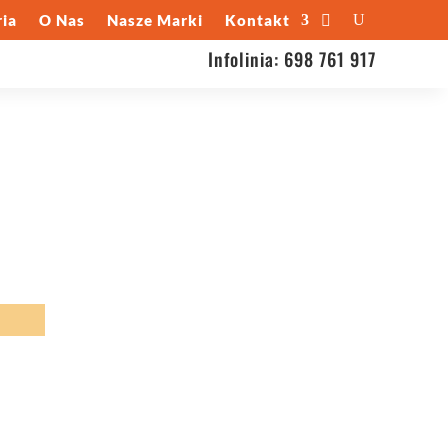
ia
O Nas
Nasze Marki
Kontakt
Infolinia:
698 761 917