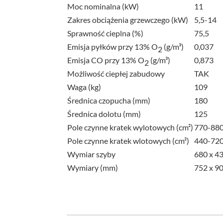
Moc nominalna (kW)
11
Zakres obciążenia grzewczego (kW)
5,5-14
Sprawność cieplna (%)
75,5
Emisja pyłków przy 13% O
(g/m³)
0,037
2
Emisja CO przy 13% O
(g/m³)
0,873
2
Możliwość ciepłej zabudowy
TAK
Waga (kg)
109
Średnica czopucha (mm)
180
Średnica dolotu (mm)
125
Pole czynne kratek wylotowych (cm²)
770-88
Pole czynne kratek wlotowych (cm²)
440-72
Wymiar szyby
680 x 4
Wymiary (mm)
752 x 9