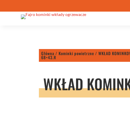
Główna
/
Kominki powietrzne
/ WKŁAD KOMINKO
68×43.R
WKŁAD KOMINK