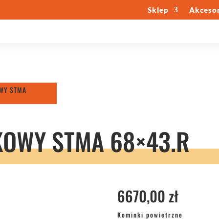
Sklep
Akcesor
WY STMA
OWY STMA 68×43.R
6670,00
zł
Kominki powietrzne