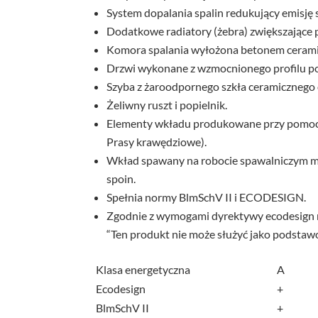
System dopalania spalin redukujący emisję 
Dodatkowe radiatory (żebra) zwiększające p
Komora spalania wyłożona betonem ceram
Drzwi wykonane z wzmocnionego profilu po
Szyba z żaroodpornego szkła ceramicznego
Żeliwny ruszt i popielnik.
Elementy wkładu produkowane przy pomocy
Prasy krawędziowe).
Wkład spawany na robocie spawalniczym m
spoin.
Spełnia normy BlmSchV II i ECODESIGN.
Zgodnie z wymogami dyrektywy ecodesign 
“Ten produkt nie może służyć jako podstaw
Klasa energetyczna
A
Ecodesign
+
BlmSchV II
+