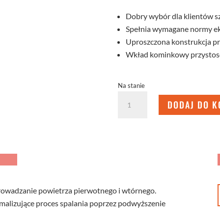
Dobry wybór dla klientów s
Spełnia wymagane normy eko
Uproszczona konstrukcja pr
Wkład kominkowy przystoso
Na stanie
ilość
DODAJ DO K
WKŁAD
KOMINKOWY
STMA
68x43.R
rowadzanie powietrza pierwotnego i wtórnego.
ymalizujące proces spalania poprzez podwyższenie