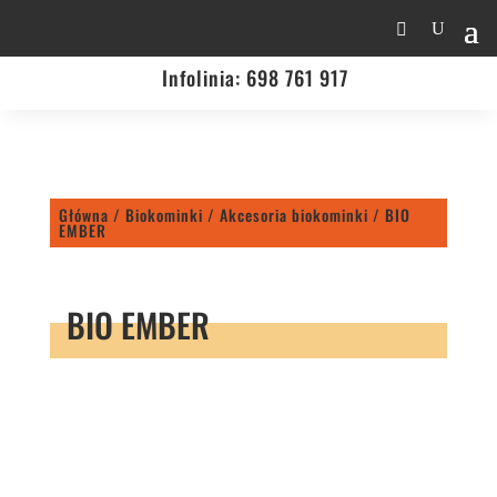
Infolinia:
698 761 917
Główna
/
Biokominki
/
Akcesoria biokominki
/ BIO
EMBER
BIO EMBER