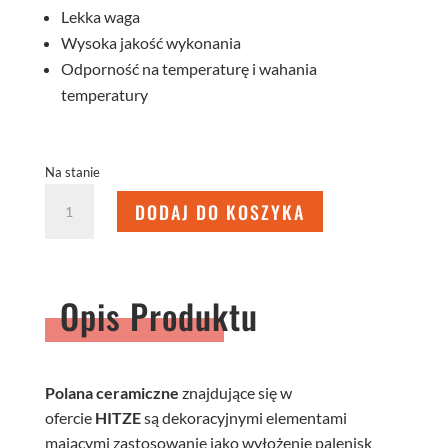
Lekka waga
Wysoka jakość wykonania
Odporność na temperaturę i wahania
temperatury
Na stanie
ilość
DODAJ DO KOSZYKA
POLANA
CERAMICZNE
DO
BIOKOMINKÓW
Opis Produktu
-
ZESTAW
III
Polana ceramiczne
znajdujące się w
ofercie
HITZE
są dekoracyjnymi elementami
mającymi zastosowanie jako wyłożenie palenisk