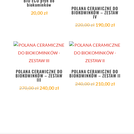
BIO ECO płyn do
biokominków
POLANA CERAMICZNE DO
BIOKOMINKÓW – ZESTAW
20,00
zł
IV
Pierwotna
Aktualna
220,00
zł
190,00
zł
cena
cena
wynosiła:
wynosi:
220,00 zł.
190,00 zł
POLANA CERAMICZNE DO
POLANA CERAMICZNE DO
BIOKOMINKÓW – ZESTAW
BIOKOMINKÓW – ZESTAW II
III
Pierwotna
Aktualna
240,00
zł
210,00
zł
Pierwotna
Aktualna
270,00
zł
240,00
zł
cena
cena
cena
cena
wynosiła:
wynosi:
wynosiła:
wynosi:
240,00 zł.
210,00 zł
270,00 zł.
240,00 zł.