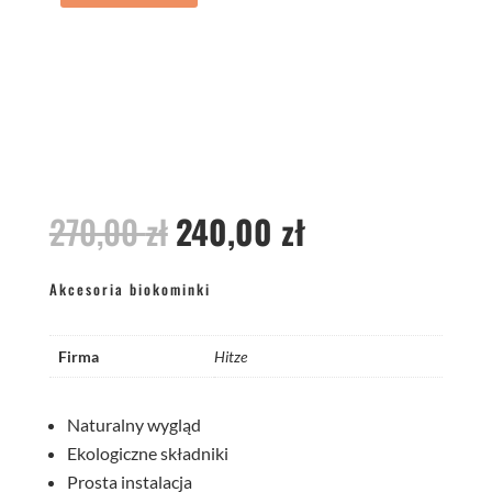
Pierwotna
Aktualna
270,00
zł
240,00
zł
cena
cena
wynosiła:
wynosi:
Akcesoria biokominki
270,00 zł.
240,00 zł.
Firma
Hitze
Naturalny wygląd
Ekologiczne składniki
Prosta instalacja