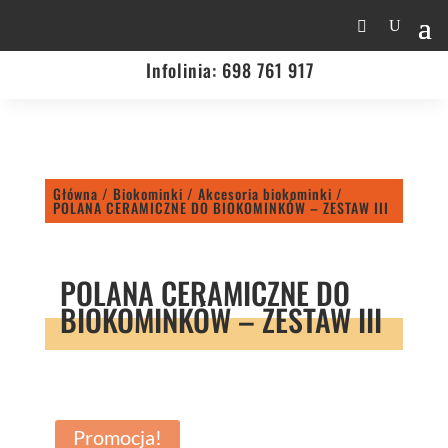
Infolinia:
698 761 917
Główna
/
Biokominki
/
Akcesoria biokominki
/
POLANA CERAMICZNE DO BIOKOMINKÓW – ZESTAW III
POLANA CERAMICZNE DO
BIOKOMINKÓW – ZESTAW III
Promocja!