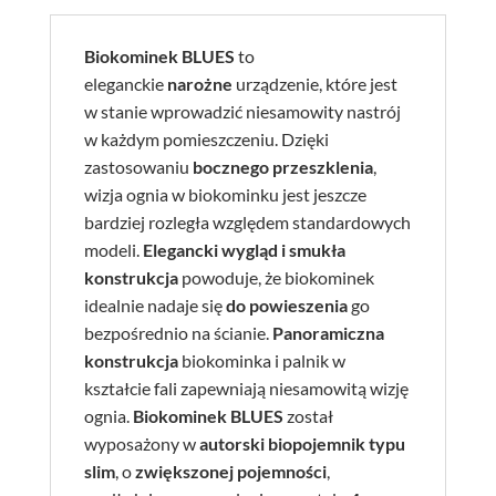
Biokominek BLUES
to
eleganckie
narożne
urządzenie, które jest
w stanie wprowadzić niesamowity nastrój
w każdym pomieszczeniu. Dzięki
zastosowaniu
bocznego przeszklenia
,
wizja ognia w biokominku jest jeszcze
bardziej rozległa względem standardowych
modeli.
Elegancki wygląd i smukła
konstrukcja
powoduje, że biokominek
idealnie nadaje się
do powieszenia
go
bezpośrednio na ścianie.
Panoramiczna
konstrukcja
biokominka i palnik w
kształcie fali zapewniają niesamowitą wizję
ognia.
Biokominek BLUES
został
wyposażony w
autorski biopojemnik typu
slim
, o
zwiększonej pojemności
,