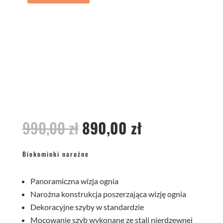
Pierwotna
Aktualna
990,00
zł
890,00
zł
cena
cena
wynosiła:
wynosi:
Biokominki narożne
990,00 zł.
890,00 zł.
Panoramiczna wizja ognia
Narożna konstrukcja poszerzająca wizję ognia
Dekoracyjne szyby w standardzie
Mocowanie szyb wykonane ze stali nierdzewnej