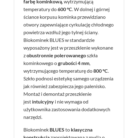
farbę kominkową
, wytrzymującą
temperatury do
600 °C
. W dolnej i górnej
ściance korpusu kominka przewidziano
otwory zapewniające cyrkulację chłodnego
powietrza wzdłuż jego tylnej ściany.
Biokominek BLUES w standardzie
wyposażony jest w przeszklenie wykonane
z
obustronnie polerowanego
szkła
kominkowego o
grubości 4 mm
,
wytrzymującego temperaturę do
800 °C
.
Szkło podnosi estetykę samego urządzenia
jak również zabezpiecza jego palenisko.
Montaż i demontaż przeszklenie
jest
intuicyjny
i nie wymaga od
użytkownika zastosowania dodatkowych
narzędzi.
Biokominek
BLUES
to
klasyczna
konstrukcja
zaprojektowana z myślą o