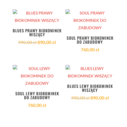
BLUES PRAWY BIOKOMINEK
WISZĄCY
SOUL PRAWY BIOKOMINEK
DO ZABUDOWY
Pierwotna
Aktualna
990,00
zł
890,00
zł
cena
cena
760,00
zł
wynosiła:
wynosi:
990,00 zł.
890,00 zł.
BLUES LEWY BIOKOMINEK
WISZĄCY
SOUL LEWY BIOKOMINEK
DO ZABUDOWY
Pierwotna
Aktualna
990,00
zł
890,00
zł
cena
cena
760,00
zł
wynosiła:
wynosi:
990,00 zł.
890,00 zł