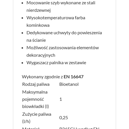
Mocowanie szyb wykonane ze stali
nierdzewnej
Wysokotemperaturowa farba
kominkowa
Dedykowane uchwyty do powieszenia
na ścianie
Możliwość zastosowania elementów
dekoracyjnych
Wygaszacz palnika w zestawie
Wykonany zgodnie z
EN 16647
Rodzaj paliwa
Bioetanol
Maksymalna
pojemność
1
biowkładki (l)
Zużycie paliwa
0,25
(l/h)
Materiał
P265GH według EN