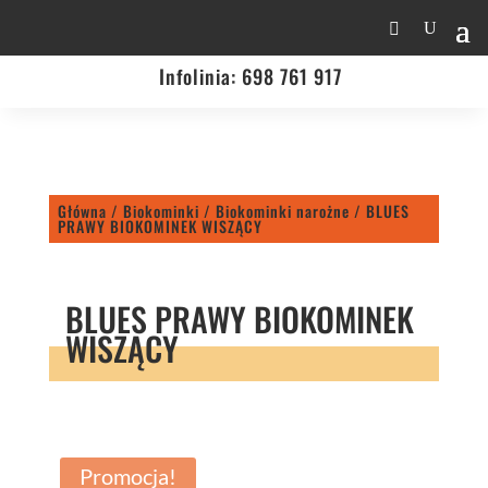
Infolinia:
698 761 917
Główna
/
Biokominki
/
Biokominki narożne
/ BLUES
PRAWY BIOKOMINEK WISZĄCY
BLUES PRAWY BIOKOMINEK
WISZĄCY
Promocja!