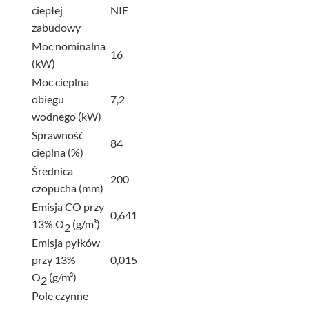
ciepłej
NIE
zabudowy
Moc nominalna
16
(kW)
Moc cieplna
obiegu
7,2
wodnego (kW)
Sprawność
84
cieplna (%)
Średnica
200
czopucha (mm)
Emisja CO przy
0,641
13% O
(g/m³)
2
Emisja pyłków
przy 13%
0,015
O
(g/m³)
2
Pole czynne