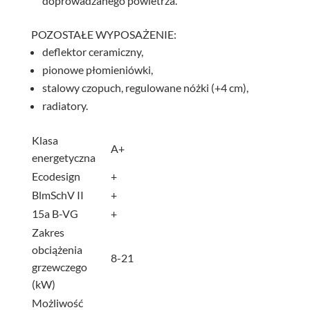
doprowadzanego powietrza.
POZOSTAŁE WYPOSAŻENIE:
deflektor ceramiczny,
pionowe płomieniówki,
stalowy czopuch, regulowane nóżki (+4 cm),
radiatory.
Klasa
A+
energetyczna
Ecodesign
+
BlmSchV II
+
15a B-VG
+
Zakres
obciążenia
8-21
grzewczego
(kW)
Możliwość