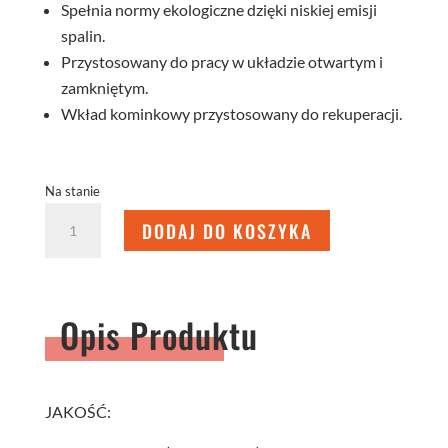
Spełnia normy ekologiczne dzięki niskiej emisji
spalin.
Przystosowany do pracy w układzie otwartym i
zamkniętym.
Wkład kominkowy przystosowany do rekuperacji.
Na stanie
ilość
DODAJ DO KOSZYKA
WKŁAD
KOMINKOWY
ALAQS
68x43.S-
Opis Produktu
D
JAKOŚĆ: