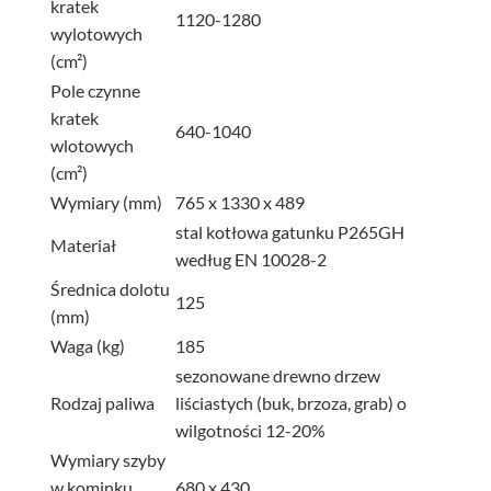
kratek
1120-1280
wylotowych
(cm²)
Pole czynne
kratek
640-1040
wlotowych
(cm²)
Wymiary (mm)
765 x 1330 x 489
stal kotłowa gatunku P265GH
Materiał
według EN 10028-2
Średnica dolotu
125
(mm)
Waga (kg)
185
sezonowane drewno drzew
Rodzaj paliwa
liściastych (buk, brzoza, grab) o
wilgotności 12-20%
Wymiary szyby
w kominku
680 x 430