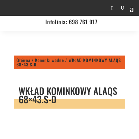
Infolinia:
698 761 917
Główna
/
Kominki wodne
/ WKŁAD KOMINKOWY ALAQS
68×43.S-D
WKŁAD KOMINKOWY ALAQS
68×43.S-D