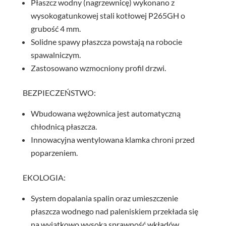
Płaszcz wodny (nagrzewnicę) wykonano z
wysokogatunkowej stali kotłowej P265GH o
grubość 4 mm.
Solidne spawy płaszcza powstają na robocie
spawalniczym.
Zastosowano wzmocniony profil drzwi.
BEZPIECZEŃSTWO:
Wbudowana wężownica jest automatyczną
chłodnicą płaszcza.
Innowacyjna wentylowana klamka chroni przed
poparzeniem.
EKOLOGIA:
System dopalania spalin oraz umieszczenie
płaszcza wodnego nad paleniskiem przekłada się
na wyjątkowo wysoką sprawność wkładów.