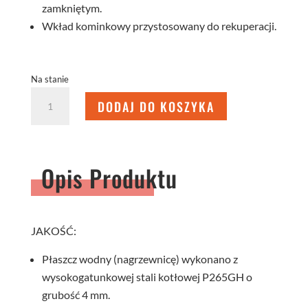
zamkniętym.
Wkład kominkowy przystosowany do rekuperacji.
Na stanie
ilość
DODAJ DO KOSZYKA
WKŁAD
KOMINKOWY
ALAQS
90x41.G-
Opis Produktu
D
JAKOŚĆ:
Płaszcz wodny (nagrzewnicę) wykonano z
wysokogatunkowej stali kotłowej P265GH o
grubość 4 mm.