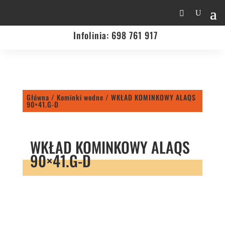
Infolinia:
698 761 917
Główna
/
Kominki wodne
/ WKŁAD KOMINKOWY ALAQS
90×41.G-D
WKŁAD KOMINKOWY ALAQS
90×41.G-D