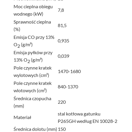
Moc cieplna obiegu
7,8
wodnego (kW)
Sprawność cieplna
81,5
(%)
Emisja CO przy 13%
0,935
O
(g/m³)
2
Emisja pyłków przy
0,039
13% O
(g/m³)
2
Pole czynne kratek
1470-1680
wylotowych (cm²)
Pole czynne kratek
840-1370
wlotowych (cm²)
Średnica czopucha
220
(mm)
stal kotłowa gatunku
Materiał
P265GH według EN 10028-2
Średnica dolotu (mm)
150