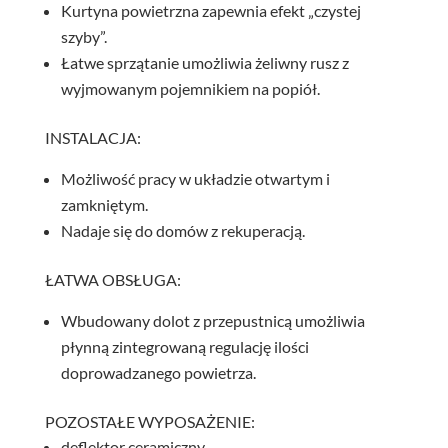
Kurtyna powietrzna zapewnia efekt „czystej
szyby”.
Łatwe sprzątanie umożliwia żeliwny rusz z
wyjmowanym pojemnikiem na popiół.
INSTALACJA:
Możliwość pracy w układzie otwartym i
zamkniętym.
Nadaje się do domów z rekuperacją.
ŁATWA OBSŁUGA:
Wbudowany dolot z przepustnicą umożliwia
płynną zintegrowaną regulację ilości
doprowadzanego powietrza.
POZOSTAŁE WYPOSAŻENIE:
deflektor ceramiczny,