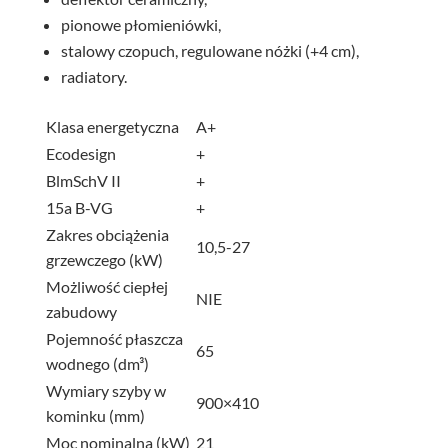
pionowe płomieniówki,
stalowy czopuch, regulowane nóżki (+4 cm),
radiatory.
Klasa energetyczna
A+
Ecodesign
+
BlmSchV II
+
15a B-VG
+
Zakres obciążenia
10,5-27
grzewczego (kW)
Możliwość ciepłej
NIE
zabudowy
Pojemność płaszcza
65
wodnego (dm³)
Wymiary szyby w
900×410
kominku (mm)
Moc nominalna (kW)
21